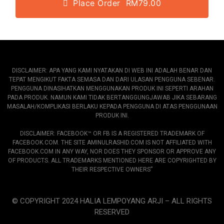
Place Order RM79.00
DISCLAIMER: APA YANG KAMI NYATAKAN DI WEB INI ADALAH BENAR DAN
TEPAT MENGIKUT FAKTA SEMASA DAN DARI ULASAN PENGGUNA SEBENAR.
PENGGUNA DINASIHATKAN MENGGUNAKAN PRODUK INI SEPERTI ARAHAN
PADA PRODUK. NAMUN KAMI TIDAK BERTANGGUNGJAWAB JIKA SEBARANG
MASALAH/KOMPLIKASI BERLAKU KEPADA PENGGUNA DI ATAS PENGGUNAAN
PRODUK INI.
DISCLAIMER: FACEBOOK™️ OR FB IS A REGISTERED TRADEMARK OF
FACEBOOK.COM. THE SITE AMINULRASHID.COM IS NOT AFFILIATED WITH
FACEBOOK.COM IN ANY WAY, NOR DOES THEY SPONSOR OR APPROVE ANY
OF PRODUCTS. ALL TRADEMARKS MENTIONED HERE ARE COPYRIGHTED BY
THEIR RESPECTIVE OWNERS”
© COPYRIGHT 2024 HALIA LEMPOYANG ARJI – ALL RIGHTS
RESERVED